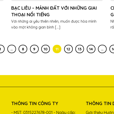
BẠC LIÊU – MẢNH ĐẤT VỚI NHỮNG GIAI
C
THOẠI NỔI TIẾNG
G
L
Với những ai yêu thiên nhiên, muốn được hòa mình
Nh
vào một không gian bình [...]
rấ
1
…
8
9
10
11
12
13
14
…
1
THÔNG TIN CÔNG TY
THÔNG TIN 
- MST: 0315227678-001 - Ngày cấp:
Giới thiệu
Hướn