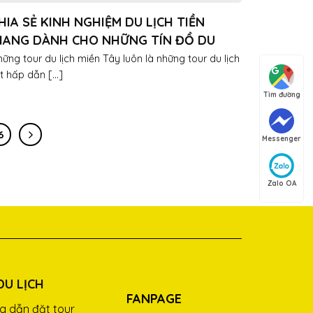
HIA SẺ KINH NGHIỆM DU LỊCH TIỀN
IANG DÀNH CHO NHỮNG TÍN ĐỒ DU
ỊCH
ững tour du lịch miền Tây luôn là những tour du lịch
t hấp dẫn [...]
Tìm đường
6
Messenger
Zalo OA
DU LỊCH
FANPAGE
g dẫn đặt tour