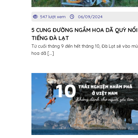
547 lượt xem
06/09/2024
5 CUNG ĐƯỜNG NGẮM HOA DÃ QUỲ NỔI
TIẾNG ĐÀ LẠT
Từ cuối tháng 9 đến hết tháng 10, Đà Lạt sẽ vào m
hoa dã [...]