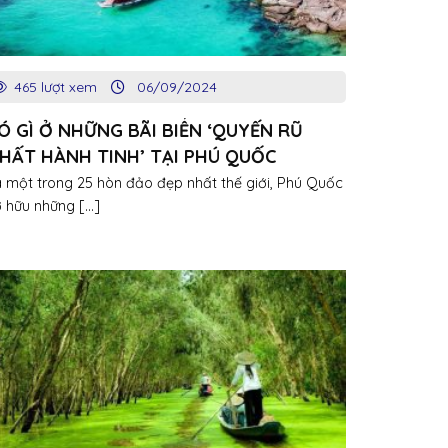
465 lượt xem
06/09/2024
Ó GÌ Ở NHỮNG BÃI BIỂN ‘QUYẾN RŨ
HẤT HÀNH TINH’ TẠI PHÚ QUỐC
 một trong 25 hòn đảo đẹp nhất thế giới, Phú Quốc
 hữu những [...]