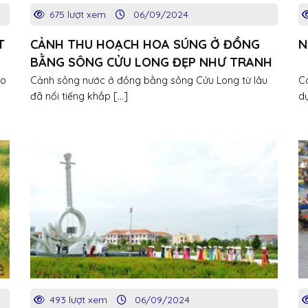
675 lượt xem
06/09/2024
T
CẢNH THU HOẠCH HOA SÚNG Ở ĐỒNG
N
BẰNG SÔNG CỬU LONG ĐẸP NHƯ TRANH
ạo
Cảnh sông nước ở đồng bằng sông Cửu Long từ lâu
Có
đã nổi tiếng khắp [...]
dụ
493 lượt xem
06/09/2024