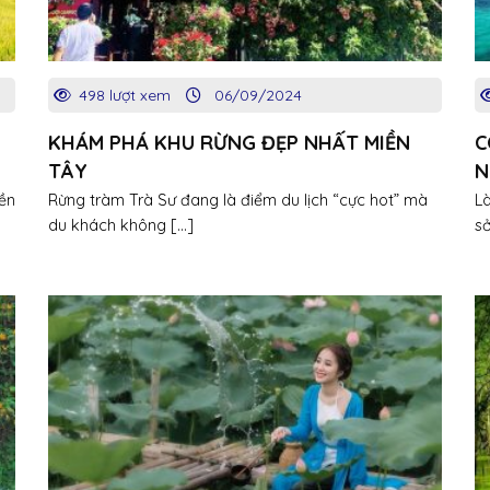
498 lượt xem
06/09/2024
KHÁM PHÁ KHU RỪNG ĐẸP NHẤT MIỀN
C
TÂY
N
iền
Rừng tràm Trà Sư đang là điểm du lịch “cực hot” mà
Là
du khách không [...]
sở