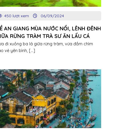
450 lượt xem
06/09/2024
Ề AN GIANG MÙA NƯỚC NỔI, LÊNH ĐÊNH
IỮA RỪNG TRÀM TRÀ SƯ ĂN LẨU CÁ
INH ‘ĐỘC NHẤT VÔ NHỊ’
ừa đi xuồng ba lá giữa rừng tràm, vừa đắm chìm
o vẻ yên bình, [...]