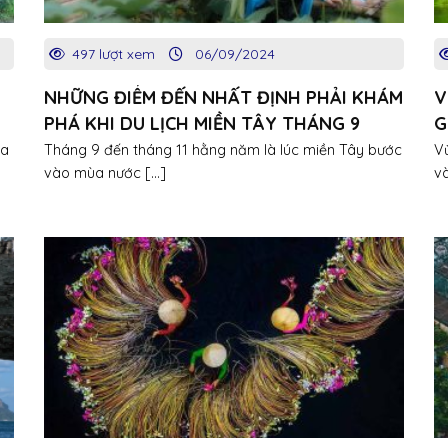
497 lượt xem
06/09/2024
NHỮNG ĐIỂM ĐẾN NHẤT ĐỊNH PHẢI KHÁM
V
PHÁ KHI DU LỊCH MIỀN TÂY THÁNG 9
G
L
ùa
Tháng 9 đến tháng 11 hằng năm là lúc miền Tây bước
V
vào mùa nước [...]
và