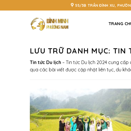
Bỏ
55/3B TRẦN ĐÌNH XU, PHƯỜ
qua
nội
TRANG CH
dung
LƯU TRỮ DANH MỤC:
TIN 
Tin tức Du lịch
– Tin tức
Du lịch 2024 cung cấp
qua các bài viết được cập nhật liên tục, du khá