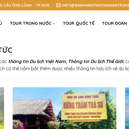
NG CẦU ÔNG LÃNH - TP.HCM
INFO@BINHMINHPHUONGNAMTRAVE
Ủ
TOUR TRONG NƯỚC
TOUR QUỐC TẾ
TOUR ĐOÀN
TỨC
 các
thông tin Du lịch Việt Nam, Thông tin Du lịch Thế Giới
, 
ch có thể nắm bắt thêm được nhiều thông tin hữu ích về du lịc