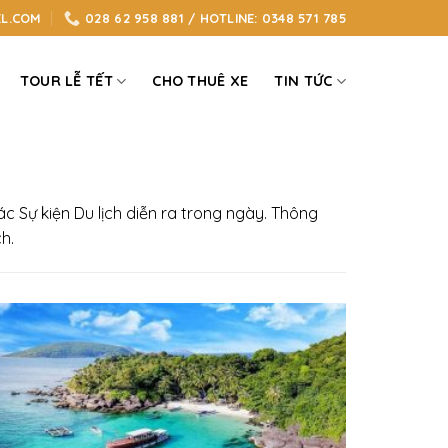
L.COM
028 62 958 881 / HOTLINE: 0348 571 785
TOUR LỄ TẾT
CHO THUÊ XE
TIN TỨC
các Sự kiện Du lịch diễn ra trong ngày. Thông
h.