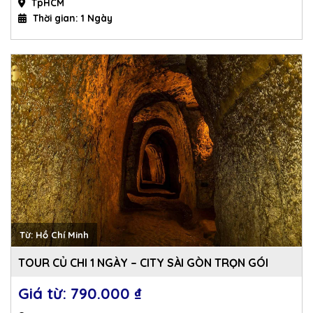
TpHCM
Thời gian: 1 Ngày
Từ: Hồ Chí Minh
TOUR CỦ CHI 1 NGÀY – CITY SÀI GÒN TRỌN GÓI
790.000 
₫