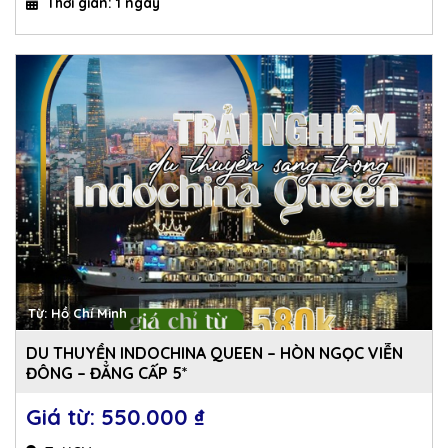
Thời gian: 1 ngày
Từ: Hồ Chí Minh
DU THUYỀN INDOCHINA QUEEN – HÒN NGỌC VIỄN
ĐÔNG – ĐẲNG CẤP 5*
550.000 
₫