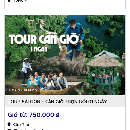
TpHCM
Từ: Hồ Chí Minh
TOUR SÀI GÒN – CẦN GIỜ TRỌN GÓI 01 NGÀY
750.000 
₫
Cần Thơ