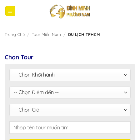
Bỏ
qua
nội
dung
Trang Chủ
/
Tour Miền Nam
/
DU LỊCH TPHCM
Chọn Tour