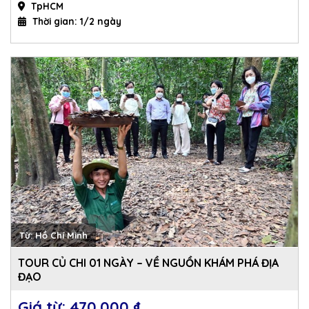
TpHCM
Thời gian: 1/2 ngày
Từ: Hồ Chí Minh
TOUR CỦ CHI 01 NGÀY – VỀ NGUỒN KHÁM PHÁ ĐỊA
ĐẠO
470.000 
₫