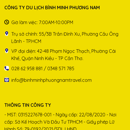
CÔNG TY DU LỊCH BÌNH MINH PHƯƠNG NAM
Giờ làm việc: 7:00AM-10:00PM
Trụ sở chính: 55/3B Trần Đình Xu, Phường Cầu Ông
Lãnh - TP.HCM
VP đại diện: 42-48 Phạm Ngọc Thạch, Phường Cái
Khế, Quận Ninh Kiều - TP Cần Thơ.
028 62 958 881 / 0348 571 785
info@binhminhphuongnamtravel.com
THÔNG TIN CÔNG TY
- MST: 0315227678-001 - Ngày cấp: 22/08/2020 - Nơi
cấp: Sở Kế Hoạch Và Đầu Tư TPHCM - Giấy phép Lữ
Hành Số: 79-0192/2021/SDL LHND