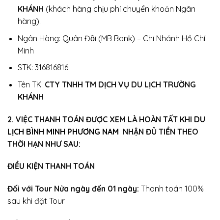
KHÁNH
(khách hàng chịu phí chuyển khoản Ngân
hàng).
Ngân Hàng: Quân Đội (MB Bank) – Chi Nhánh Hồ Chí
Minh
STK: 316816816
Tên TK:
CTY TNHH TM DỊCH VỤ DU LỊCH TRƯỜNG
KHÁNH
2. VIỆC THANH TOÁN ĐƯỢC XEM LÀ HOÀN TẤT KHI
DU
LỊCH BÌNH MINH PHƯƠNG NAM
NHẬN ĐỦ TIỀN THEO
THỜI HẠN NHƯ SAU:
ĐIỀU KIỆN THANH TOÁN
Đối với Tour Nửa ngày đến 01 ngày:
Thanh toán 100%
sau khi đặt Tour