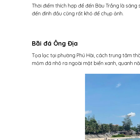
Thời điểm thích hợp để đến Bàu Trắng là sáng sớ
đến đỉnh đầu cũng rất khó để chụp ảnh.
Bãi đá Ông Địa
Tọa lạc tại phường Phú Hài, cách trung tâm t
mỏm đá nhô ra ngoài mặt biển xanh, quanh năm