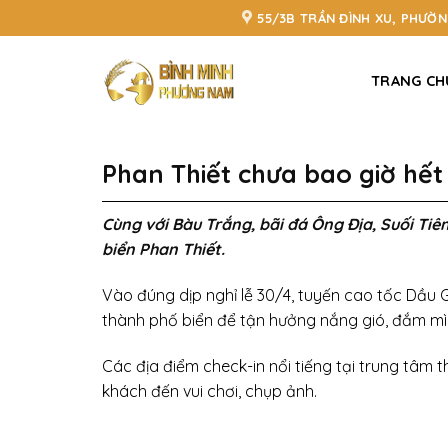
Bỏ
55/3B TRẦN ĐÌNH XU, PHƯỜ
qua
nội
TRANG CH
dung
Phan Thiết chưa bao giờ hết 
Cùng với Bàu Trắng, bãi đá Ông Địa, Suối Tiê
biển Phan Thiết.
Vào đúng dịp nghỉ lễ 30/4, tuyến cao tốc Dầu G
thành phố biển để tận hưởng nắng gió, đắm m
Các địa điểm check-in nổi tiếng tại trung tâm 
khách đến vui chơi, chụp ảnh.