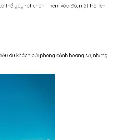
có thể gây rát chân. Thêm vào đó, mặt trời lên
nhiều du khách bởi phong cảnh hoang sơ, những