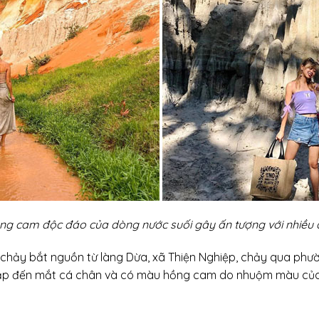
g cam độc đáo của dòng nước suối gây ấn tượng với nhiều 
 chảy bắt nguồn từ làng Dừa, xã Thiện Nghiệp, chảy qua phườ
 xắp đến mắt cá chân và có màu hồng cam do nhuộm màu của 