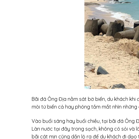
Bãi đá Ông Địa nằm sát bờ biển, du khách khi
mòi từ biển cả hay phóng tầm mắt nhìn những 
Vào buổi sáng hay buổi chiều, tại bãi đá Ông 
Làn nước tại đây trong sạch, không có sỏi và lò
bãi cát mịn cũng dần lộ ra để du khách đi dạo