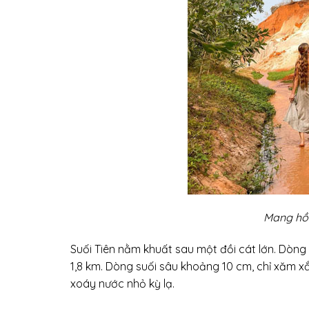
Mang hồn
Suối Tiên nằm khuất sau một đồi cát lớn. Dòng
1,8 km. Dòng suối sâu khoảng 10 cm, chỉ xăm
xoáy nước nhỏ kỳ lạ.