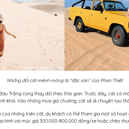
Những đồi cát mênh mông là “đặc sản” của Phan Thiết
 Bàu Trắng cũng thay đổi theo thời gian. Trước đây, cát có
tinh khôi. Vào những mùa gió chướng, cát sẽ di chuyển tạo thà
 của những triền cát, du khách có thể tham gia một số hoạt 
địa hình với mức giá 300.000-800.000 đồng/xe hoặc chèo th