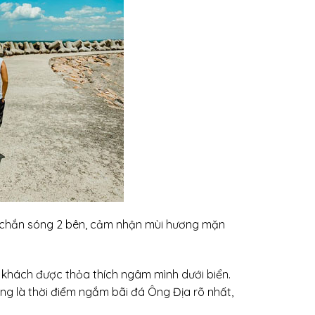
g chắn sóng 2 bên, cảm nhận mùi hương mặn
 khách được thỏa thích ngâm mình dưới biển.
uống là thời điểm ngắm bãi đá Ông Địa rõ nhất,