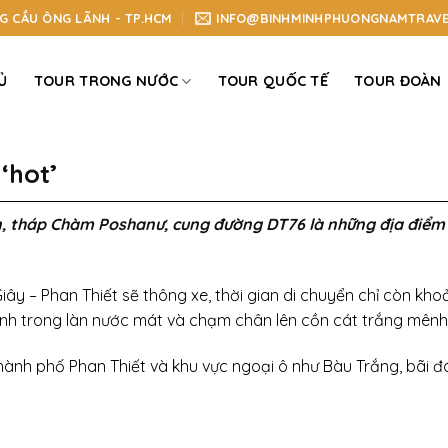
NG CẦU ÔNG LÃNH - TP.HCM
INFO@BINHMINHPHUONGNAMTRAVE
Ủ
TOUR TRONG NƯỚC
TOUR QUỐC TẾ
TOUR ĐOÀN
‘hot’
n, tháp Chàm Poshanư, cung đường DT76 là những địa điểm c
iây – Phan Thiết sẽ thông xe, thời gian di chuyển chỉ còn kh
ình trong làn nước mát và chạm chân lên cồn cát trắng mên
thành phố Phan Thiết và khu vực ngoại ô như Bàu Trắng, bãi đ