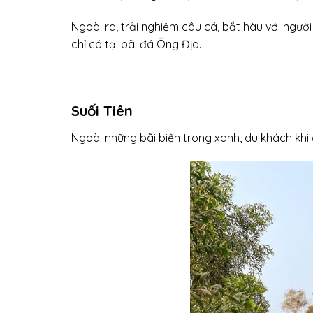
Ngoài ra, trải nghiệm câu cá, bắt hàu với ngư
chỉ có tại bãi đá Ông Địa.
Suối Tiên
Ngoài những bãi biển trong xanh, du khách kh