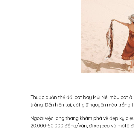
Thuộc quần thể đồi cát bay Mũi Né, màu cát ở
trắng. Đến hiện tại, cát giữ nguyên màu trắng 
Ngoài việc lang thang khám phá vẻ đẹp kỳ diệu
20.000-50.000 đồng/ván, đi xe jeep và môtô 