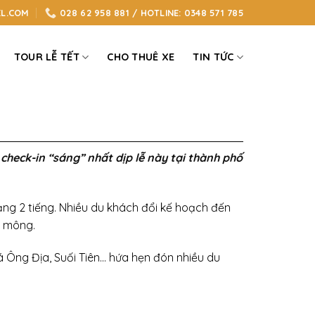
L.COM
028 62 958 881 / HOTLINE: 0348 571 785
TOUR LỄ TẾT
CHO THUÊ XE
TIN TỨC
heck-in “sáng” nhất dịp lễ này tại thành phố
oảng 2 tiếng. Nhiều du khách đổi kế hoạch đến
h mông.
á Ông Địa, Suối Tiên… hứa hẹn đón nhiều du