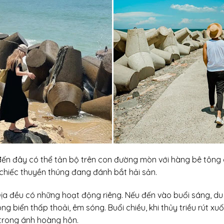
 đến đây có thể tản bộ trên con đường mòn với hàng bê tôn
chiếc thuyền thúng đang đánh bắt hải sản.
Địa đều có những hoạt động riêng. Nếu đến vào buổi sáng, du
ng biển thấp thoải, êm sóng. Buổi chiều, khi thủy triều rút x
 trong ánh hoàng hôn.