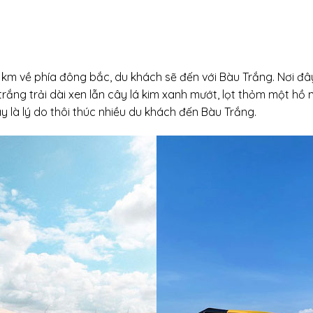
km về phía đông bắc, du khách sẽ đến với Bàu Trắng. Nơi đây
trắng trải dài xen lẫn cây lá kim xanh mướt, lọt thỏm một hồ
 là lý do thôi thúc nhiều du khách đến Bàu Trắng.