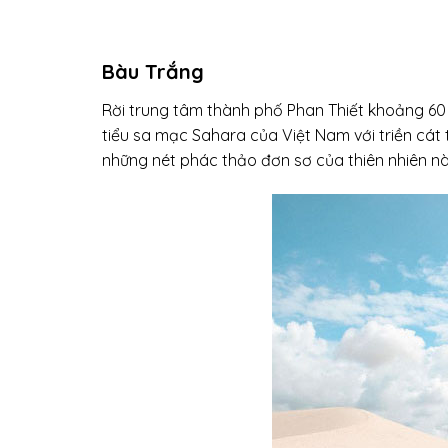
Bàu Trắng
Rời trung tâm thành phố Phan Thiết khoảng 60 
tiểu sa mạc Sahara của Việt Nam với triền cát 
những nét phác thảo đơn sơ của thiên nhiên này