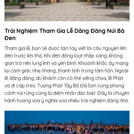
Trải Nghiệm Tham Gia Lễ Dâng Đăng Núi Bà
Đen
Tham gia lễ, bạn sẽ được tận tay viết lời cầu nguyện lên
đèn trước khi thả. Khi đèn đồng loạt thắp sáng, không
gian trở nên lung linh và yên bình. Khoảnh khắc ấy mang
lại cảm giác nhẹ nhàng, thanh tịnh trong tâm hồn. Ngoài
lễ dâng đăng, du khách còn có thể viếng chùa, lễ Phật
và đi cáp treo. Tượng Phật Tây Bổ Đà Sơn cùng phong
cảnh núi rừng cũng là điểm nhấn đặc biệt. Đây là chuyến
hành hương vừa ý nghĩa vừa nhiều trải nghiệm đáng nhớ.