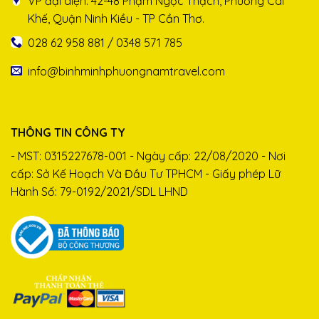
VP đại diện: 42-48 Phạm Ngọc Thạch, Phường Cái
Khế, Quận Ninh Kiều - TP Cần Thơ.
028 62 958 881 / 0348 571 785
info@binhminhphuongnamtravel.com
THÔNG TIN CÔNG TY
- MST: 0315227678-001 - Ngày cấp: 22/08/2020 - Nơi
cấp: Sở Kế Hoạch Và Đầu Tư TPHCM - Giấy phép Lữ
Hành Số: 79-0192/2021/SDL LHND