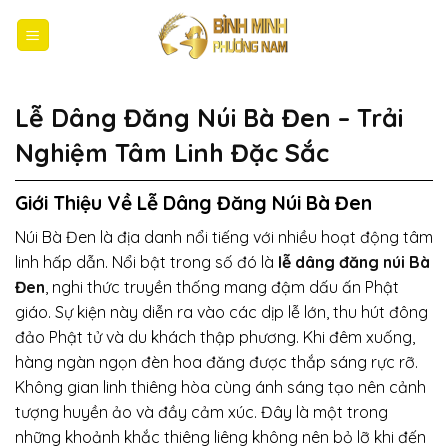
Bỏ
qua
nội
dung
Lễ Dâng Đăng Núi Bà Đen – Trải
Nghiệm Tâm Linh Đặc Sắc
Giới Thiệu Về Lễ Dâng Đăng
Núi Bà Đen
Núi Bà Đen là địa danh nổi tiếng với nhiều hoạt động tâm
linh hấp dẫn. Nổi bật trong số đó là
lễ dâng đăng núi Bà
Đen
, nghi thức truyền thống mang đậm dấu ấn Phật
giáo. Sự kiện này diễn ra vào các dịp lễ lớn, thu hút đông
đảo Phật tử và du khách thập phương. Khi đêm xuống,
hàng ngàn ngọn đèn hoa đăng được thắp sáng rực rỡ.
Không gian linh thiêng hòa cùng ánh sáng tạo nên cảnh
tượng huyền ảo và đầy cảm xúc. Đây là một trong
những khoảnh khắc thiêng liêng không nên bỏ lỡ khi đến