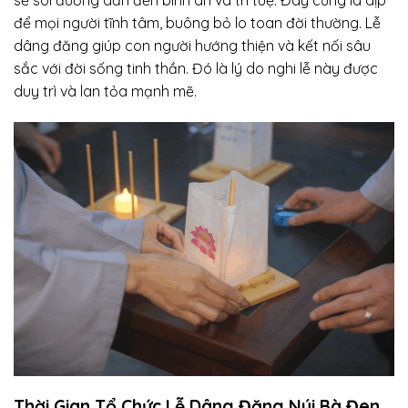
sẽ soi đường dẫn đến bình an và trí tuệ. Đây cũng là dịp
để mọi người tĩnh tâm, buông bỏ lo toan đời thường. Lễ
dâng đăng giúp con người hướng thiện và kết nối sâu
sắc với đời sống tinh thần. Đó là lý do nghi lễ này được
duy trì và lan tỏa mạnh mẽ.
Thời Gian Tổ Chức Lễ Dâng Đăng Núi Bà Đen