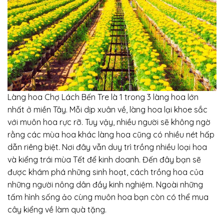
Làng hoa Chợ Lách Bến Tre là 1 trong 3 làng hoa lớn
nhất ở miền Tây. Mỗi dịp xuân về, làng hoa lại khoe sắc
với muôn hoa rực rỡ. Tuy vậy, nhiều người sẽ không ngờ
rằng các mùa hoa khác làng hoa cũng có nhiều nét hấp
dẫn riêng biệt. Nơi đây vẫn duy trì trồng nhiều loại hoa
và kiểng trái mùa Tết để kinh doanh. Đến đây bạn sẽ
được khám phá những sinh hoạt, cách trồng hoa của
những người nông dân đầy kinh nghiệm. Ngoài những
tấm hình sống ảo cùng muôn hoa bạn còn có thể mua
cây kiểng về làm quà tặng.