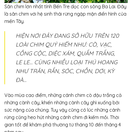
Sân chim lớn nhất tỉnh Bến Tre dọc con sông Ba Lai. Đây
là sân chim với hệ sinh thái rừng ngập mặn điển hình của
miền Tây.
HIỆN NƠI ĐÂY ĐANG SỞ HỮU TRÊN 120
LOÀI CHIM QUÝ HIẾM NHƯ: CÒ, VẠC,
CỒNG CỘC, DIỆC XÁM, QUẮM TRẮNG,
LE LE… CÙNG NHIỀU LOẠI THÚ HOANG
NHƯ TRĂN, RẮN, SÓC, CHỒN, DƠI, KỲ
ĐÀ…
Vào mùa cao điểm, những cánh chim cò đậu trắng cả
những cành cây, khiến những cành cây ghì xuống bởi
sức nặng của chúng. Tuy vậy cũng có lúc những cánh
rừng cũng heo hút những cánh chim đi kiếm mồi. Thời
gian tốt để khám phá thường từ tháng 10 đến tháng 4
năm sau.