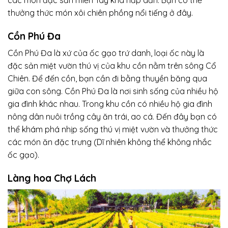
các món đặc sản miền Tây khá hấp dẫn. Bạn có thể
thưởng thức món xôi chiên phồng nổi tiếng ở đây.
Cồn Phú Đa
Cồn Phú Đa là xứ của ốc gạo trứ danh, loại ốc này là
đặc sản miệt vườn thú vị của khu cồn nằm trên sông Cổ
Chiên. Để đến cồn, bạn cần đi bằng thuyền băng qua
giữa con sông. Cồn Phú Đa là nơi sinh sống của nhiều hộ
gia đình khác nhau. Trong khu cồn có nhiều hộ gia đình
nông dân nuôi trồng cây ăn trái, ao cá. Đến đây bạn có
thể khám phá nhịp sống thú vị miệt vườn và thưởng thức
các món ăn đặc trưng (Dĩ nhiên không thể không nhắc
ốc gạo).
Làng hoa Chợ Lách