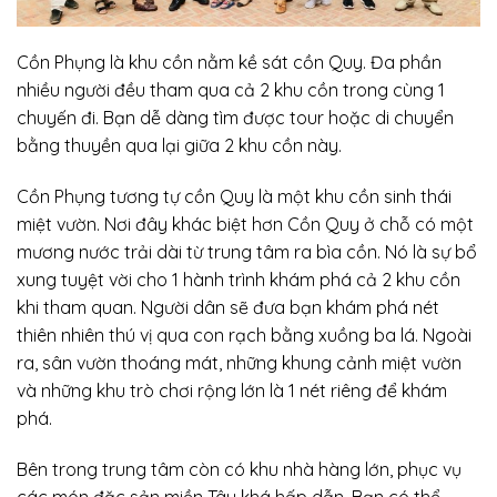
Cồn Phụng là khu cồn nằm kề sát cồn Quy. Đa phần
nhiều người đều tham qua cả 2 khu cồn trong cùng 1
chuyến đi. Bạn dễ dàng tìm được tour hoặc di chuyển
bằng thuyền qua lại giữa 2 khu cồn này.
Cồn Phụng tương tự cồn Quy là một khu cồn sinh thái
miệt vườn. Nơi đây khác biệt hơn Cồn Quy ở chỗ có một
mương nước trải dài từ trung tâm ra bìa cồn. Nó là sự bổ
xung tuyệt vời cho 1 hành trình khám phá cả 2 khu cồn
khi tham quan. Người dân sẽ đưa bạn khám phá nét
thiên nhiên thú vị qua con rạch bằng xuồng ba lá. Ngoài
ra, sân vườn thoáng mát, những khung cảnh miệt vườn
và những khu trò chơi rộng lớn là 1 nét riêng để khám
phá.
Bên trong trung tâm còn có khu nhà hàng lớn, phục vụ