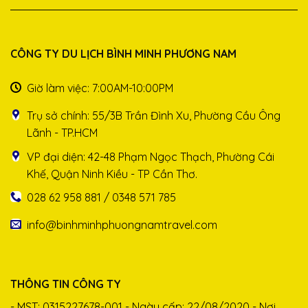
CÔNG TY DU LỊCH BÌNH MINH PHƯƠNG NAM
Giờ làm việc: 7:00AM-10:00PM
Trụ sở chính: 55/3B Trần Đình Xu, Phường Cầu Ông
Lãnh - TP.HCM
VP đại diện: 42-48 Phạm Ngọc Thạch, Phường Cái
Khế, Quận Ninh Kiều - TP Cần Thơ.
028 62 958 881 / 0348 571 785
info@binhminhphuongnamtravel.com
THÔNG TIN CÔNG TY
- MST: 0315227678-001 - Ngày cấp: 22/08/2020 - Nơi