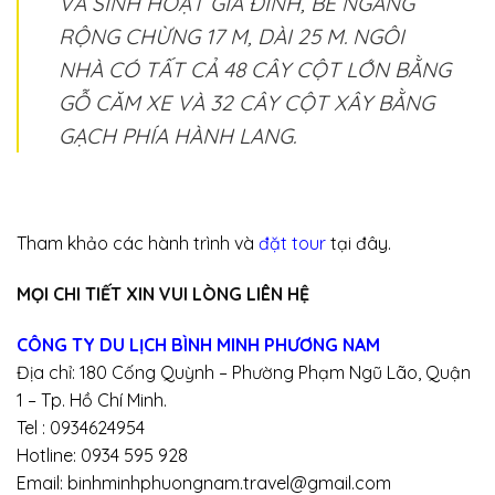
VÀ SINH HOẠT GIA ĐÌNH, BỀ NGANG
RỘNG CHỪNG 17 M, DÀI 25 M. NGÔI
NHÀ CÓ TẤT CẢ 48 CÂY CỘT LỚN BẰNG
GỖ CĂM XE VÀ 32 CÂY CỘT XÂY BẰNG
GẠCH PHÍA HÀNH LANG.
Tham khảo các hành trình và
đặt tour
tại đây.
MỌI CHI TIẾT XIN VUI LÒNG LIÊN HỆ
CÔNG TY DU LỊCH BÌNH MINH PHƯƠNG NAM
Địa chỉ: 180 Cống Quỳnh – Phường Phạm Ngũ Lão, Quận
1 – Tp. Hồ Chí Minh.
Tel : 0934624954
Hotline: 0934 595 928
Email: binhminhphuongnam.travel@gmail.com