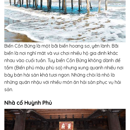
Biển Cồn Bửng là một bãi biển hoang sơ, yên lành. Bãi
biển là nơi nghỉ mát và vui chơi nhiều hộ gia đinh khác
nhau vào cuối tuần. Tuy biển Cồn Bửng không dành để
tắm (Biển phủ màu phù sa) nhưng xung quanh nhiều nơi
bày bán hải sản khá tươi ngon. Những chòi lá nhỏ là
những quán nhậu với nhiều món ăn hải sản phục vụ hải
sản.
Nhà cổ Huỳnh Phủ