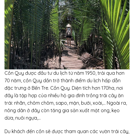
Cồn Quy được đầu tư du lịch từ năm 1950, trải qua hơn
70 năm, cồn Quy dần trở thành điểm du lịch hấp dẫn
đặc trưng ở Bến Tre. Cồn Quy. Diện tích hơn 170ha, nơi
đây là tập hợp của nhiều hộ gia đình trồng trái cây ăn
trái: nhãn, chôm chôm, sapo, mận, bưởi, xoài,… Ngoài ra,
nông dân ở đây còn tăng gia sản xuất mật ong, kẹo
dừa, nuôi ngựa,…
Du khách đến cồn sẽ được tham quan các vườn trái cây,