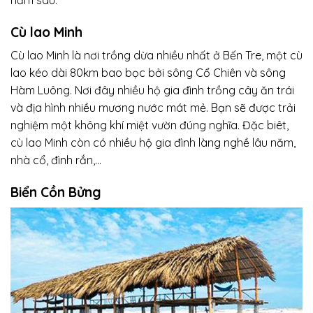
Cù lao Minh
Cù lao Minh là nơi trồng dừa nhiều nhất ở Bến Tre, một cù
lao kéo dài 80km bao bọc bởi sông Cổ Chiên và sông
Hàm Luông. Nơi đây nhiều hộ gia đình trồng cây ăn trái
và địa hình nhiều mương nước mát mẻ. Bạn sẽ được trải
nghiệm một không khí miệt vườn đúng nghĩa. Đặc biêt,
cù lao Minh còn có nhiều hộ gia đình làng nghề lâu năm,
nhà cổ, đình rắn,…
Biển Cồn Bửng