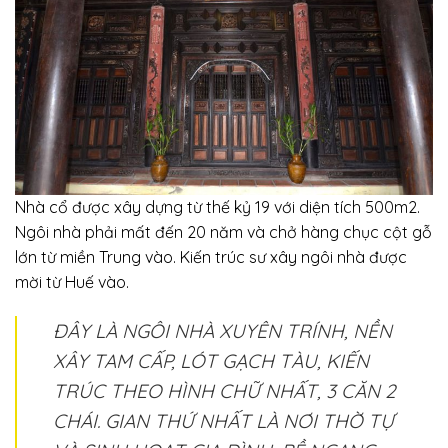
Nhà cổ được xây dựng từ thế kỷ 19 với diện tích 500m2.
Ngôi nhà phải mất đến 20 năm và chở hàng chục cột gỗ
lớn từ miền Trung vào. Kiến trúc sư xây ngôi nhà được
mời từ Huế vào.
ĐÂY LÀ NGÔI NHÀ XUYÊN TRÍNH, NỀN
XÂY TAM CẤP, LÓT GẠCH TÀU, KIẾN
TRÚC THEO HÌNH CHỮ NHẤT, 3 CĂN 2
CHÁI. GIAN THỨ NHẤT LÀ NƠI THỜ TỰ