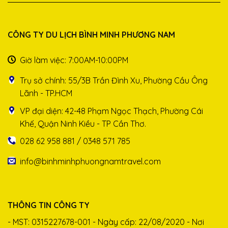
CÔNG TY DU LỊCH BÌNH MINH PHƯƠNG NAM
Giờ làm việc: 7:00AM-10:00PM
Trụ sở chính: 55/3B Trần Đình Xu, Phường Cầu Ông
Lãnh - TP.HCM
VP đại diện: 42-48 Phạm Ngọc Thạch, Phường Cái
Khế, Quận Ninh Kiều - TP Cần Thơ.
028 62 958 881 / 0348 571 785
info@binhminhphuongnamtravel.com
THÔNG TIN CÔNG TY
- MST: 0315227678-001 - Ngày cấp: 22/08/2020 - Nơi