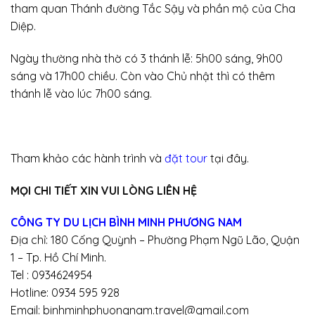
tham quan Thánh đường Tắc Sậy và phần mộ của Cha
Diệp.
Ngày thường nhà thờ có 3 thánh lễ: 5h00 sáng, 9h00
sáng và 17h00 chiều. Còn vào Chủ nhật thì có thêm
thánh lễ vào lúc 7h00 sáng.
Tham khảo các hành trình và
đặt tour
tại đây.
MỌI CHI TIẾT XIN VUI LÒNG LIÊN HỆ
CÔNG TY DU LỊCH BÌNH MINH PHƯƠNG NAM
Địa chỉ: 180 Cống Quỳnh – Phường Phạm Ngũ Lão, Quận
1 – Tp. Hồ Chí Minh.
Tel : 0934624954
Hotline: 0934 595 928
Email: binhminhphuongnam.travel@gmail.com