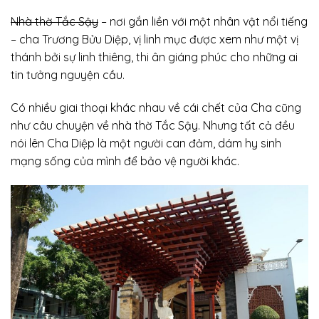
Nhà thờ Tắc Sậy
– nơi gắn liền với một nhân vật nổi tiếng
– cha Trương Bửu Diệp, vị linh mục được xem như một vị
thánh bởi sự linh thiêng, thi ân giáng phúc cho những ai
tin tưởng nguyện cầu.
Có nhiều giai thoại khác nhau về cái chết của Cha cũng
như câu chuyện về nhà thờ Tắc Sậy. Nhưng tất cả đều
nói lên Cha Diệp là một người can đảm, dám hy sinh
mạng sống của mình để bảo vệ người khác.