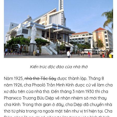
Kiến trúc độc đáo của nhà thờ
Năm 1925,
nhà thờ Tắc Sậy
được thành lập. Tháng 8
năm 1926, cha Phaolô Trần Minh Kính được cử về làm cha
xứ đầu tiên của nhà thờ. Đến tháng 3 năm 1930 thì cha
Phanxico Trương Bửu Diệp về nhận nhiệm sở mới thay
cha Kính. Trong thời gian ở đây, cha Diệp đã chuyển nhà
thờ từ phía trong ra ngoài mặt tiền như vị trí hiện tại. Cha