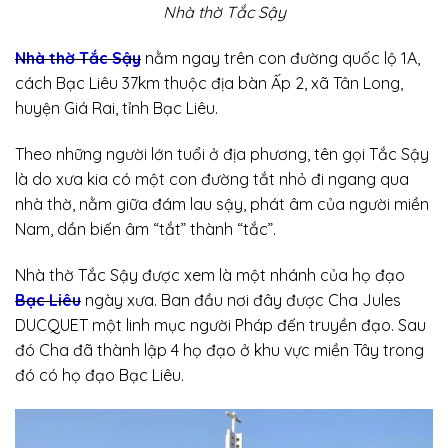
Nhà thờ Tắc Sậy
Nhà thờ Tắc Sậy
nằm ngay trên con đường quốc lộ 1A,
cách Bạc Liêu 37km thuộc địa bàn Ấp 2, xã Tân Long,
huyện Giá Rai, tỉnh Bạc Liêu.
Theo những người lớn tuổi ở địa phương, tên gọi Tắc Sậy
là do xưa kia có một con đường tắt nhỏ đi ngang qua
nhà thờ, nằm giữa đám lau sậy, phát âm của người miền
Nam, dần biến âm “tắt” thành “tắc”.
Nhà thờ Tắc Sậy được xem là một nhánh của họ đạo
Bạc Liêu
ngày xưa. Ban đầu nơi đây được Cha Jules
DUCQUET một linh mục người Pháp đến truyền đạo. Sau
đó Cha đã thành lập 4 họ đạo ở khu vực miền Tây trong
đó có họ đạo Bạc Liêu.