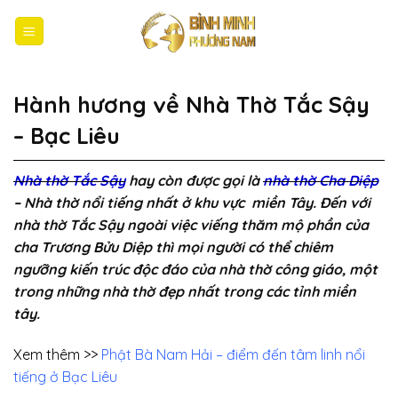
Bỏ
qua
nội
dung
Hành hương về Nhà Thờ Tắc Sậy
– Bạc Liêu
Nhà thờ Tắc Sậy
hay còn được gọi là
nhà thờ Cha Diệp
– Nhà thờ nổi tiếng nhất ở khu vực miền Tây. Đến với
nhà thờ Tắc Sậy ngoài việc viếng thăm mộ phần của
cha Trương Bửu Diệp thì mọi người có thể chiêm
ngưỡng kiến trúc độc đáo của nhà thờ công giáo, một
trong những nhà thờ đẹp nhất trong các tỉnh miền
tây.
Xem thêm >>
Phật Bà Nam Hải – điểm đến tâm linh nổi
tiếng ở Bạc Liêu