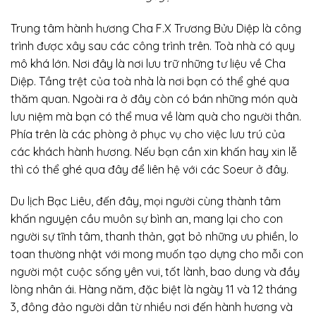
Trung tâm hành hương Cha F.X Trương Bửu Diệp là công
trình được xây sau các công trình trên. Toà nhà có quy
mô khá lớn. Nơi đây là nơi lưu trữ những tư liệu về Cha
Diệp. Tầng trệt của toà nhà là nơi bạn có thể ghé qua
thăm quan. Ngoài ra ở đây còn có bán những món quà
lưu niệm mà bạn có thể mua về làm quà cho người thân.
Phía trên là các phòng ở phục vụ cho việc lưu trú của
các khách hành hương. Nếu bạn cần xin khấn hay xin lễ
thì có thể ghé qua đây để liên hệ với các Soeur ở đây.
Du lịch Bạc Liêu
, đến đây, mọi người cùng thành tâm
khấn nguyện cầu muôn sự bình an, mang lại cho con
người sự tĩnh tâm, thanh thản, gạt bỏ những ưu phiền, lo
toan thường nhật với mong muốn tạo dựng cho mỗi con
người một cuộc sống yên vui, tốt lành, bao dung và đầy
lòng nhân ái. Hàng năm, đặc biệt là ngày 11 và 12 tháng
3, đông đảo người dân từ nhiều nơi đến hành hương và