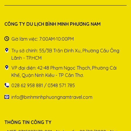
CÔNG TY DU LỊCH BÌNH MINH PHƯƠNG NAM
Giờ làm việc: 7:00AM-10:00PM
Trụ sở chính: 55/3B Trần Đình Xu, Phường Cầu Ông
Lãnh - TP.HCM
VP đại diện: 42-48 Phạm Ngọc Thạch, Phường Cái
Khế, Quận Ninh Kiều - TP Cần Thơ.
028 62 958 881 / 0348 571 785
info@binhminhphuongnamtravel.com
THÔNG TIN CÔNG TY