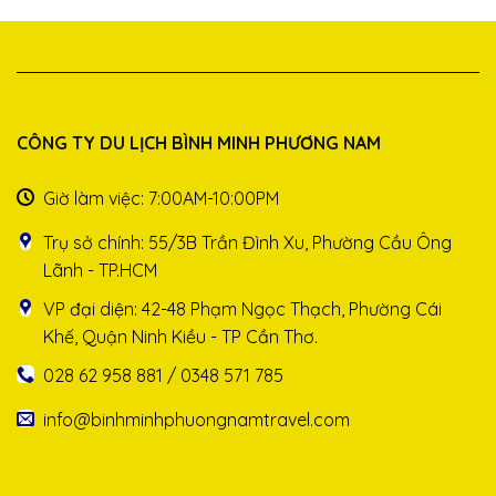
CÔNG TY DU LỊCH BÌNH MINH PHƯƠNG NAM
Giờ làm việc: 7:00AM-10:00PM
Trụ sở chính: 55/3B Trần Đình Xu, Phường Cầu Ông
Lãnh - TP.HCM
VP đại diện: 42-48 Phạm Ngọc Thạch, Phường Cái
Khế, Quận Ninh Kiều - TP Cần Thơ.
028 62 958 881 / 0348 571 785
info@binhminhphuongnamtravel.com