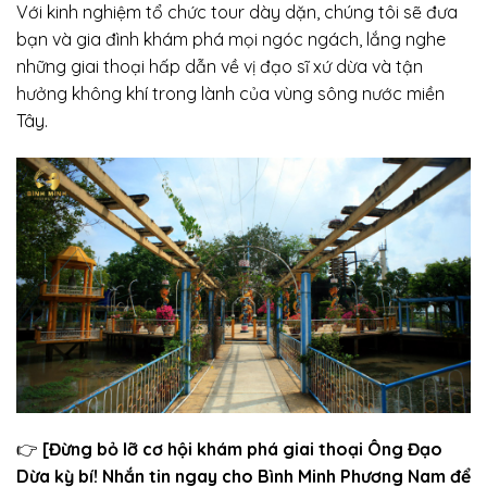
Với kinh nghiệm tổ chức tour dày dặn, chúng tôi sẽ đưa
bạn và gia đình khám phá mọi ngóc ngách, lắng nghe
những giai thoại hấp dẫn về vị đạo sĩ xứ dừa và tận
hưởng không khí trong lành của vùng sông nước miền
Tây.
👉
[Đừng bỏ lỡ cơ hội khám phá giai thoại Ông Đạo
Dừa kỳ bí! Nhắn tin ngay cho Bình Minh Phương Nam để