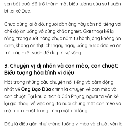
sen bát quái đã trở thành một biểu tượng của sự huyền
bí tại xứ Dừa.
Chưa dừng lại ở đó, người đàn ông này còn nổi tiếng với
chế độ ăn uống vô cùng khắc nghiệt. Giai thoại kể lại
rằng, trong suốt hàng chục năm tu hành, ông không ăn
cơm, không ăn thịt, chỉ ngày ngày uống nước dừa và ăn
trái cây miệt vườn để duy trì sự sống.
3. Chuyện vị dị nhân và con mèo, con chuột:
Biểu tượng hòa bình vi diệu
Một trong những câu chuyện nổi tiếng và cảm động
nhất về
Ông Đạo Dừa
chính là chuyện về con mèo và
con chuột. Tại khu di tích ở Cồn Phụng, người ta vẫn kể
lại giai thoại về việc ông đã nuôi chung một con mèo và
một con chuột trong cùng một cái lồng.
Đây là điều gần như không tưởng vì mèo và chuột vốn là