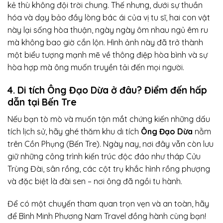
kẻ thù không đội trời chung. Thế nhưng, dưới sự thuần
hóa và dạy bảo đầy lòng bác ái của vị tu sĩ, hai con vật
này lại sống hòa thuận, ngày ngày ôm nhau ngủ êm ru
mà không bao giờ cắn lộn. Hình ảnh này đã trở thành
một biểu tượng mạnh mẽ về thông điệp hòa bình và sự
hòa hợp mà ông muốn truyền tải đến mọi người.
4. Di tích Ông Đạo Dừa ở đâu? Điểm đến hấp
dẫn tại Bến Tre
Nếu bạn tò mò và muốn tận mắt chứng kiến những dấu
tích lịch sử, hãy ghé thăm khu di tích
Ông Đạo Dừa
nằm
trên Cồn Phụng (Bến Tre). Ngày nay, nơi đây vẫn còn lưu
giữ những công trình kiến trúc độc đáo như tháp Cửu
Trùng Đài, sân rồng, các cột trụ khắc hình rồng phượng
và đặc biệt là đài sen – nơi ông đã ngồi tu hành.
Để có một chuyến tham quan trọn vẹn và an toàn, hãy
để Bình Minh Phương Nam Travel đồng hành cùng bạn!