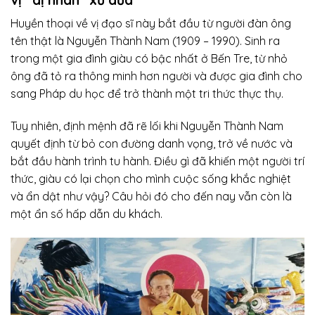
Huyền thoại về vị đạo sĩ này bắt đầu từ người đàn ông
tên thật là Nguyễn Thành Nam (1909 – 1990). Sinh ra
trong một gia đình giàu có bậc nhất ở Bến Tre, từ nhỏ
ông đã tỏ ra thông minh hơn người và được gia đình cho
sang Pháp du học để trở thành một tri thức thực thụ.
Tuy nhiên, định mệnh đã rẽ lối khi Nguyễn Thành Nam
quyết định từ bỏ con đường danh vọng, trở về nước và
bắt đầu hành trình tu hành. Điều gì đã khiến một người trí
thức, giàu có lại chọn cho mình cuộc sống khắc nghiệt
và ẩn dật như vậy? Câu hỏi đó cho đến nay vẫn còn là
một ẩn số hấp dẫn du khách.