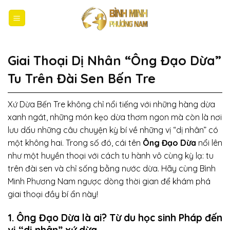
Bỏ
qua
nội
dung
Giai Thoại Dị Nhân “Ông Đạo Dừa”
Tu Trên Đài Sen Bến Tre
Xứ Dừa Bến Tre không chỉ nổi tiếng với những hàng dừa
xanh ngát, những món kẹo dừa thơm ngon mà còn là nơi
lưu dấu những câu chuyện kỳ bí về những vị “dị nhân” có
một không hai. Trong số đó, cái tên
Ông
Đạo Dừa
nổi lên
như một huyền thoại với cách tu hành vô cùng kỳ lạ: tu
trên đài sen và chỉ sống bằng nước dừa. Hãy cùng Bình
Minh Phương Nam ngược dòng thời gian để khám phá
giai thoại đầy bí ẩn này!
1. Ông Đạo Dừa là ai? Từ du học sinh Pháp đến
vị “dị nhân” xứ dừa