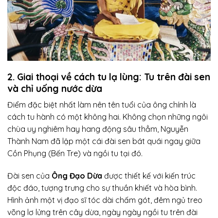
2. Giai thoại về cách tu lạ lùng: Tu trên đài sen
và chỉ uống nước dừa
Điểm đặc biệt nhất làm nên tên tuổi của ông chính là
cách tu hành có một không hai. Không chọn những ngôi
chùa uy nghiêm hay hang động sâu thẳm, Nguyễn
Thành Nam đã lập một cái đài sen bát quái ngay giữa
Cồn Phụng (Bến Tre) và ngồi tu tại đó.
Đài sen của
Ông Đạo Dừa
được thiết kế với kiến trúc
độc đáo, tượng trưng cho sự thuần khiết và hòa bình.
Hình ảnh một vị đạo sĩ tóc dài chấm gót, đêm ngủ treo
võng lơ lửng trên cây dừa, ngày ngày ngồi tu trên đài