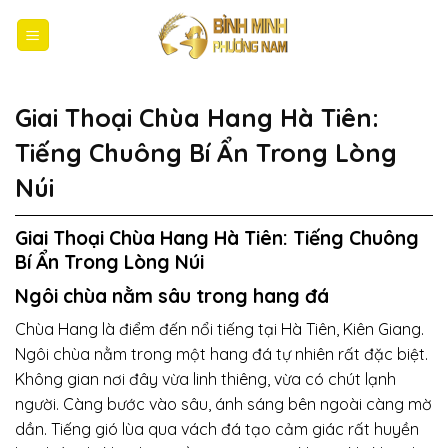
Bỏ
qua
nội
dung
Giai Thoại Chùa Hang Hà Tiên:
Tiếng Chuông Bí Ẩn Trong Lòng
Núi
Giai Thoại Chùa Hang Hà Tiên: Tiếng Chuông
Bí Ẩn Trong Lòng Núi
Ngôi chùa nằm sâu trong hang đá
Chùa Hang là điểm đến nổi tiếng tại Hà Tiên, Kiên Giang.
Ngôi chùa nằm trong một hang đá tự nhiên rất đặc biệt.
Không gian nơi đây vừa linh thiêng, vừa có chút lạnh
người. Càng bước vào sâu, ánh sáng bên ngoài càng mờ
dần. Tiếng gió lùa qua vách đá tạo cảm giác rất huyền