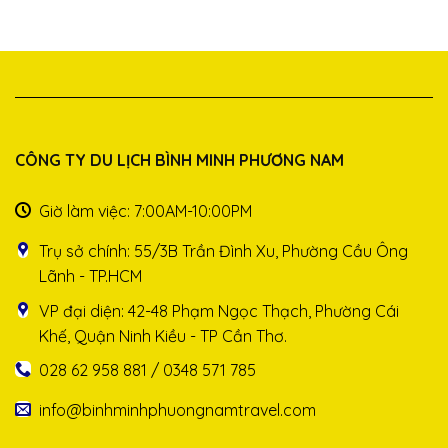
CÔNG TY DU LỊCH BÌNH MINH PHƯƠNG NAM
Giờ làm việc: 7:00AM-10:00PM
Trụ sở chính: 55/3B Trần Đình Xu, Phường Cầu Ông
Lãnh - TP.HCM
VP đại diện: 42-48 Phạm Ngọc Thạch, Phường Cái
Khế, Quận Ninh Kiều - TP Cần Thơ.
028 62 958 881 / 0348 571 785
info@binhminhphuongnamtravel.com