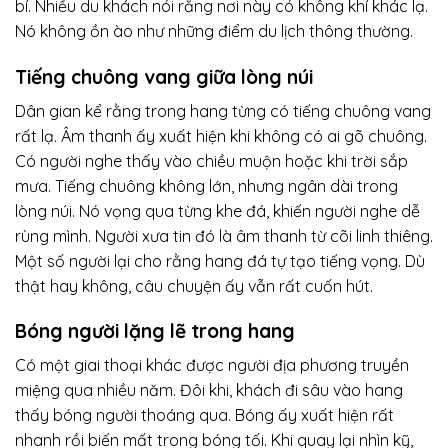
bí. Nhiều du khách nói rằng nơi này có không khí khác lạ.
Nó không ồn ào như những điểm du lịch thông thường.
Tiếng chuông vang giữa lòng núi
Dân gian kể rằng trong hang từng có tiếng chuông vang
rất lạ. Âm thanh ấy xuất hiện khi không có ai gõ chuông.
Có người nghe thấy vào chiều muộn hoặc khi trời sắp
mưa. Tiếng chuông không lớn, nhưng ngân dài trong
lòng núi. Nó vọng qua từng khe đá, khiến người nghe dễ
rùng mình. Người xưa tin đó là âm thanh từ cõi linh thiêng.
Một số người lại cho rằng hang đá tự tạo tiếng vọng. Dù
thật hay không, câu chuyện ấy vẫn rất cuốn hút.
Bóng người lặng lẽ trong hang
Có một giai thoại khác được người địa phương truyền
miệng qua nhiều năm. Đôi khi, khách đi sâu vào hang
thấy bóng người thoáng qua. Bóng ấy xuất hiện rất
nhanh rồi biến mất trong bóng tối. Khi quay lại nhìn kỹ,