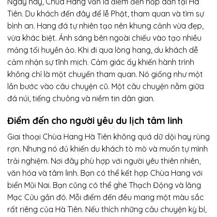
Ngày nay, Chùa Hang vẫn là điểm đến hấp dẫn tại Hà
Tiên. Du khách đến đây để lễ Phật, tham quan và tìm sự
bình an. Hang đá tự nhiên tạo nên khung cảnh vừa đẹp,
vừa khác biệt. Ánh sáng bên ngoài chiếu vào tạo nhiều
mảng tối huyền ảo. Khi đi qua lòng hang, du khách dễ
cảm nhận sự tĩnh mịch. Cảm giác ấy khiến hành trình
không chỉ là một chuyến tham quan. Nó giống như một
lần bước vào câu chuyện cũ. Một câu chuyện nằm giữa
đá núi, tiếng chuông và niềm tin dân gian.
Điểm đến cho người yêu du lịch tâm linh
Giai thoại
Chùa Hang Hà Tiên
không quá dữ dội hay rùng
rợn. Nhưng nó đủ khiến du khách tò mò và muốn tự mình
trải nghiệm. Nơi đây phù hợp với người yêu thiên nhiên,
văn hóa và tâm linh. Bạn có thể kết hợp Chùa Hang với
biển Mũi Nai. Bạn cũng có thể ghé Thạch Động và lăng
Mạc Cửu gần đó. Mỗi điểm đến đều mang một màu sắc
rất riêng của Hà Tiên. Nếu thích những câu chuyện kỳ bí,