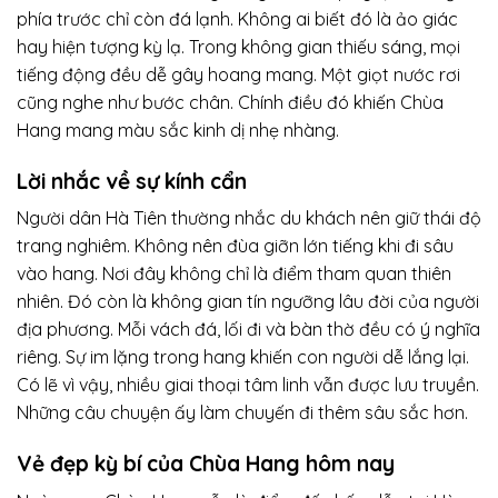
phía trước chỉ còn đá lạnh. Không ai biết đó là ảo giác
hay hiện tượng kỳ lạ. Trong không gian thiếu sáng, mọi
tiếng động đều dễ gây hoang mang. Một giọt nước rơi
cũng nghe như bước chân. Chính điều đó khiến Chùa
Hang mang màu sắc kinh dị nhẹ nhàng.
Lời nhắc về sự kính cẩn
Người dân Hà Tiên thường nhắc du khách nên giữ thái độ
trang nghiêm. Không nên đùa giỡn lớn tiếng khi đi sâu
vào hang. Nơi đây không chỉ là điểm tham quan thiên
nhiên. Đó còn là không gian tín ngưỡng lâu đời của người
địa phương. Mỗi vách đá, lối đi và bàn thờ đều có ý nghĩa
riêng. Sự im lặng trong hang khiến con người dễ lắng lại.
Có lẽ vì vậy, nhiều giai thoại tâm linh vẫn được lưu truyền.
Những câu chuyện ấy làm chuyến đi thêm sâu sắc hơn.
Vẻ đẹp kỳ bí của Chùa Hang hôm nay