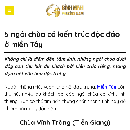
Bỏ
qua
nội
dung
5 ngôi chùa có kiến trúc độc đáo
ở miền Tây
Không chỉ là điểm đến tâm linh, những ngôi chùa dưới
đây còn thu hút du khách bởi kiến trúc riêng, mang
đậm nét văn hóa đặc trưng.
Ngoài những miệt vườn, chợ nổi đặc trưng,
M
iền Tây
còn
thu hút nhiều du khách bởi các ngôi chùa cổ kính, linh
thiêng. Bạn có thể tìm đến những chốn thanh tịnh này để
chiêm bái ngày đầu năm.
Chùa Vĩnh Tràng (Tiền Giang)