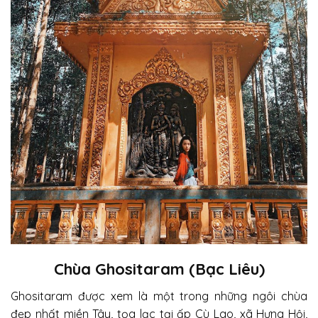
Chùa Ghositaram (Bạc Liêu)
Ghositaram được xem là một trong những ngôi chùa
đẹp nhất miền Tây, tọa lạc tại ấp Cù Lao, xã Hưng Hội,