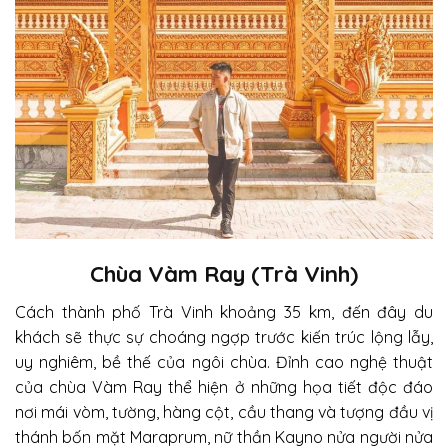
Chùa Vàm Ray (Trà Vinh)
Cách thành phố Trà Vinh khoảng 35 km, đến đây du
khách sẽ thực sự choáng ngợp trước kiến trúc lộng lẫy,
uy nghiêm, bề thế của ngôi chùa. Đỉnh cao nghệ thuật
của chùa Vàm Ray thể hiện ở những họa tiết độc đáo
nơi mái vòm, tường, hàng cột, cầu thang và tượng đầu vị
thánh bốn mặt Maraprum, nữ thần Kayno nửa người nửa