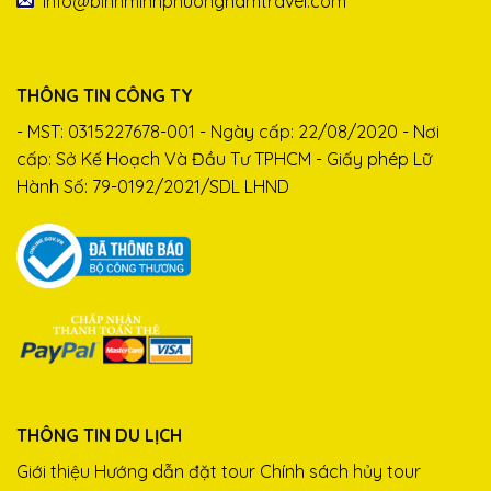
info@binhminhphuongnamtravel.com
THÔNG TIN CÔNG TY
- MST: 0315227678-001 - Ngày cấp: 22/08/2020 - Nơi
cấp: Sở Kế Hoạch Và Đầu Tư TPHCM - Giấy phép Lữ
Hành Số: 79-0192/2021/SDL LHND
THÔNG TIN DU LỊCH
Trí Nguyễn
đã đặt Tour tại Bình Minh Phương
Nam Travel
Giới thiệu
Hướng dẫn đặt tour
Chính sách hủy tour