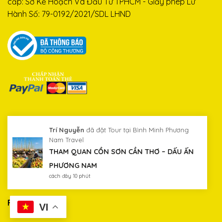
cấp: Sở Kế Hoạch Và Đầu Tư TPHCM - Giấy phép Lữ
Hành Số: 79-0192/2021/SDL LHND
THÔNG TIN DU LỊCH
Giới thiệu
Hướng dẫn đặt tour
Chính sách hủy tour
Phương thức thanh toán
Chính sách bảo mật
FANPAGE
VI