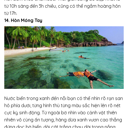
từ 10h sáng đến 3h chiều, cũng có thể ngắm hoàng hôn
từ 17h.
14. Hòn Móng Tay
Nước biển trong xanh đến nỗi bạn có thể nhìn rõ rạn san
hô phía dưới, từng hình thù từng màu sắc hiện lên rõ nét
cực kỳ sinh động. Từ ngoài bờ nhìn vào cảnh vật thiên
nhiên vô cùng ấn tượng, hàng dừa xanh vươn cao thẳng
đứng dọc bờ biển, dải cát trắng chạy dài trong nắng.