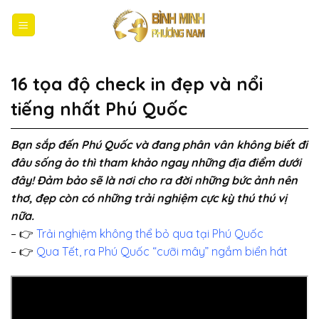
Bỏ
qua
nội
dung
16 tọa độ check in đẹp và nổi
tiếng nhất Phú Quốc
Bạn sắp đến Phú Quốc và đang phân vân không biết đi
đâu sống ảo thì tham khảo ngay những địa điểm dưới
đây! Đảm bảo sẽ là nơi cho ra đời những bức ảnh nên
thơ, đẹp còn có những trải nghiệm cực kỳ thú thú vị
nữa.
– 👉
Trải nghiệm không thể bỏ qua tại Phú Quốc
– 👉
Qua Tết, ra Phú Quốc “cưỡi mây” ngắm biển hát