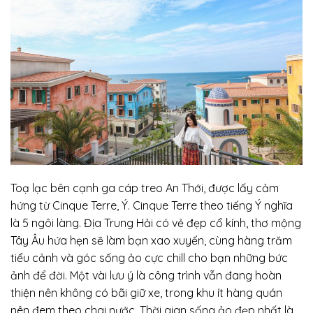
Toạ lạc bên cạnh ga cáp treo An Thới, được lấy cảm
hứng từ Cinque Terre, Ý. Cinque Terre theo tiếng Ý nghĩa
là 5 ngôi làng. Địa Trung Hải có vẻ đẹp cổ kính, thơ mộng
Tây Âu hứa hẹn sẽ làm bạn xao xuyến, cùng hàng trăm
tiểu cảnh và góc sống ảo cực chill cho bạn những bức
ảnh để đời. Một vài lưu ý là công trình vẫn đang hoàn
thiện nên không có bãi giữ xe, trong khu ít hàng quán
nên đem theo chai nước. Thời gian sống ảo đẹp nhất là