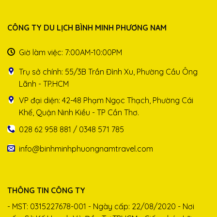
CÔNG TY DU LỊCH BÌNH MINH PHƯƠNG NAM
Giờ làm việc: 7:00AM-10:00PM
Trụ sở chính: 55/3B Trần Đình Xu, Phường Cầu Ông
Lãnh - TP.HCM
VP đại diện: 42-48 Phạm Ngọc Thạch, Phường Cái
Khế, Quận Ninh Kiều - TP Cần Thơ.
028 62 958 881 / 0348 571 785
info@binhminhphuongnamtravel.com
THÔNG TIN CÔNG TY
- MST: 0315227678-001 - Ngày cấp: 22/08/2020 - Nơi