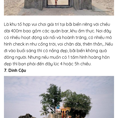
Là khu tổ hợp vui chơi giải trí tại bãi biển riêng với chiều
dài 400m bao gồm các quán bar, khu ẩm thực. Nơi đây
có nhiều hoạt động sôi nổi và hoành tráng, có nhiều mô
hình check in như cổng trời, voi chân dài, thiên thần,…Nếu
đi vào buổi sáng thì có nắng đẹp, bãi biển không quá
đông người. Nhưng nếu muốn có 1 tấm hình hoàng hôn
đẹp thì bạn phải đến đây lúc 4 hoặc 5h chiều.
7. Dinh Cậu