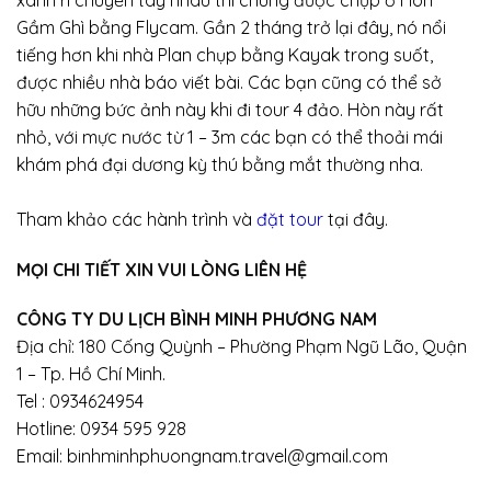
Gầm Ghì bằng Flycam. Gần 2 tháng trở lại đây, nó nổi
tiếng hơn khi nhà Plan chụp bằng Kayak trong suốt,
được nhiều nhà báo viết bài. Các bạn cũng có thể sở
hữu những bức ảnh này khi đi tour 4 đảo. Hòn này rất
nhỏ, với mực nước từ 1 – 3m các bạn có thể thoải mái
khám phá đại dương kỳ thú bằng mắt thường nha.
Tham khảo các hành trình và
đặt tour
tại đây.
MỌI CHI TIẾT XIN VUI LÒNG LIÊN HỆ
CÔNG TY DU LỊCH BÌNH MINH PHƯƠNG NAM
Địa chỉ: 180 Cống Quỳnh – Phường Phạm Ngũ Lão, Quận
1 – Tp. Hồ Chí Minh.
Tel : 0934624954
Hotline: 0934 595 928
Email: binhminhphuongnam.travel@gmail.com