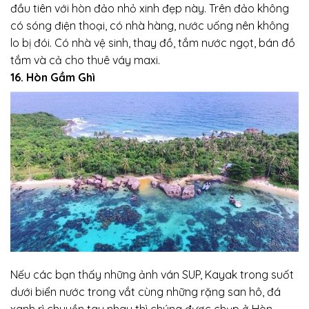
đầu tiên với hòn đảo nhỏ xinh đẹp này. Trên đảo không
có sóng điện thoại, có nhà hàng, nước uống nên không
lo bị đói. Có nhà vệ sinh, thay đồ, tắm nước ngọt, bán đồ
tắm và cả cho thuê váy maxi.
16. Hòn Gầm Ghì
Nếu các bạn thấy những ảnh ván SUP, Kayak trong suốt
dưới biển nước trong vắt cùng những rặng san hô, đá
xanh rì chuyền tay nhau thì chúng được chụp ở Hòn