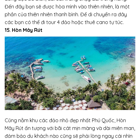
Đến đây bạn sẽ được hòa mình vào thiên nhiên, là một
phần của thiên nhiên thanh bình. Để di chuyển ra đây
các bạn có thể đi tour 4 đảo hoặc thuê cano tự túc.
15. Hòn Mây Rút
Cũng nằm khu các đảo nhỏ đẹp nhất Phú Quốc, Hòn
Mây Rút ấn tượng với bãi cát mịn màng và dài miên man,
đảm bảo du khách nào cũng sẽ phải lòng ngay cái nhìn