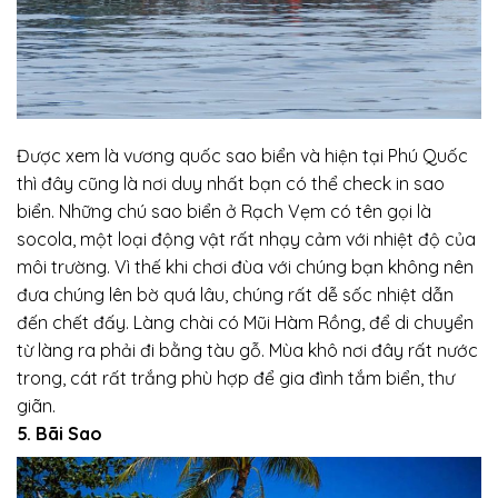
Được xem là vương quốc sao biển và hiện tại Phú Quốc
thì đây cũng là nơi duy nhất bạn có thể check in sao
biển. Những chú sao biển ở Rạch Vẹm có tên gọi là
socola, một loại động vật rất nhạy cảm với nhiệt độ của
môi trường. Vì thế khi chơi đùa với chúng bạn không nên
đưa chúng lên bờ quá lâu, chúng rất dễ sốc nhiệt dẫn
đến chết đấy. Làng chài có Mũi Hàm Rồng, để di chuyển
từ làng ra phải đi bằng tàu gỗ. Mùa khô nơi đây rất nước
trong, cát rất trắng phù hợp để gia đình tắm biển, thư
giãn.
5. Bãi Sao