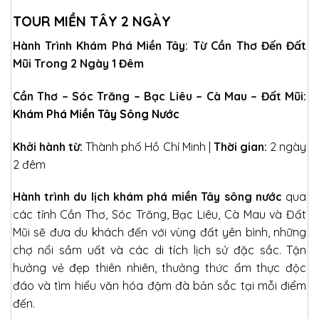
TOUR MIỀN TÂY 2 NGÀY
Hành Trình Khám Phá Miền Tây: Từ Cần Thơ Đến Đất
Mũi Trong 2 Ngày 1 Đêm
Cần Thơ – Sóc Trăng – Bạc Liêu – Cà Mau – Đất Mũi:
Khám Phá Miền Tây Sông Nước
Khởi hành từ:
Thành phố Hồ Chí Minh |
Thời gian:
2 ngày
2 đêm
Hành trình du lịch khám phá miền Tây sông nước
qua
các tỉnh Cần Thơ, Sóc Trăng, Bạc Liêu, Cà Mau và Đất
Mũi sẽ đưa du khách đến với vùng đất yên bình, những
chợ nổi sầm uất và các di tích lịch sử đặc sắc. Tận
hưởng vẻ đẹp thiên nhiên, thưởng thức ẩm thực độc
đáo và tìm hiểu văn hóa đậm đà bản sắc tại mỗi điểm
đến.