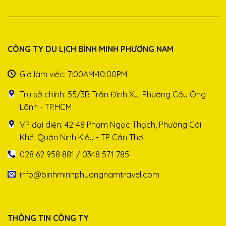
CÔNG TY DU LỊCH BÌNH MINH PHƯƠNG NAM
Giờ làm việc: 7:00AM-10:00PM
Trụ sở chính: 55/3B Trần Đình Xu, Phường Cầu Ông
Lãnh - TP.HCM
VP đại diện: 42-48 Phạm Ngọc Thạch, Phường Cái
Khế, Quận Ninh Kiều - TP Cần Thơ.
028 62 958 881 / 0348 571 785
info@binhminhphuongnamtravel.com
THÔNG TIN CÔNG TY