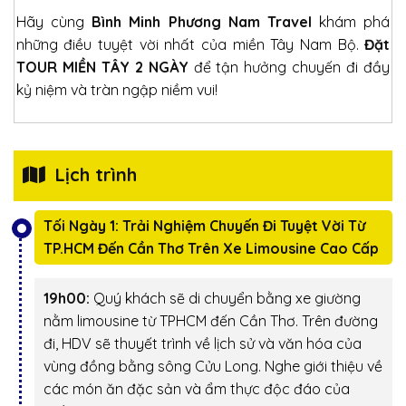
Hãy cùng
Bình Minh Phương Nam Travel
khám phá
những điều tuyệt vời nhất của miền Tây Nam Bộ.
Đặt
TOUR MIỀN TÂY 2 NGÀY
để tận hưởng chuyến đi đầy
kỷ niệm và tràn ngập niềm vui!
Lịch trình
Tối Ngày 1: Trải Nghiệm Chuyến Đi Tuyệt Vời Từ
TP.HCM Đến Cần Thơ Trên Xe Limousine Cao Cấp
19h00:
Quý khách sẽ di chuyển bằng xe giường
nằm limousine từ TPHCM đến Cần Thơ. Trên đường
đi, HDV sẽ thuyết trình về lịch sử và văn hóa của
vùng đồng bằng sông Cửu Long. Nghe giới thiệu về
các món ăn đặc sản và ẩm thực độc đáo của