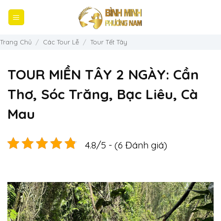
Bỏ
qua
nội
dung
Trang Chủ
/
Các Tour Lễ
/
Tour Tết Tây
TOUR MIỀN TÂY 2 NGÀY: Cần
Thơ, Sóc Trăng, Bạc Liêu, Cà
Mau
4.8/5 - (6 Đánh giá)