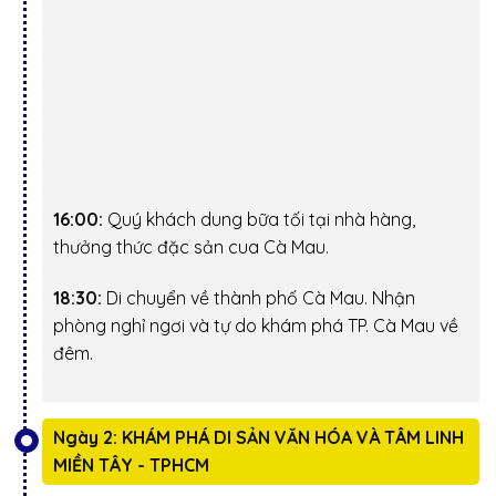
16:00:
Quý khách dung bữa tối tại nhà hàng,
thưởng thức đặc sản
cua Cà Mau
.
18:30:
Di chuyển về thành phố Cà Mau. Nhận
phòng nghỉ ngơi và tự do khám phá TP. Cà Mau về
đêm.
Ngày 2: KHÁM PHÁ DI SẢN VĂN HÓA VÀ TÂM LINH
MIỀN TÂY - TPHCM