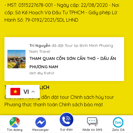
- MST: 0315227678-001 - Ngày cấp: 22/08/2020 - Nơi
cấp: Sở Kế Hoạch Và Đầu Tư TPHCM - Giấy phép Lữ
Hành Số: 79-0192/2021/SDL LHND
Trí Nguyễn
đã đặt Tour tại Bình Minh Phương
Nam Travel
THAM QUAN CỒN SƠN CẦN THƠ – DẤU ẤN
PHƯƠNG NAM
cách đây 10 phút
THÔNG TIN DU LỊCH
VI
Giới thiệu
Hướng dẫn đặt tour
Chính sách hủy tour
Phương thức thanh toán
Chính sách bảo mật
Gọi điện
Tìm đường
Messenger
Nhắn tin SMS
Zalo OA