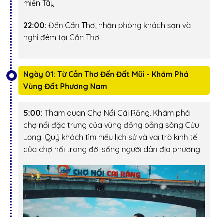
miền Tây
22:00:
Đến Cần Thơ, nhận phòng khách sạn và
nghỉ đêm tại Cần Thơ.
Ngày 01: Từ Cần Thơ Đến Đất Mũi - Khám Phá
Vùng Đất Phương Nam
5:00:
Tham quan
Chợ Nổi Cái Răng
. Khám phá
chợ nổi đặc trưng của vùng đồng bằng sông Cửu
Long. Quý khách tìm hiểu lịch sử và vai trò kinh tế
của chợ nổi trong đời sống người dân địa phương