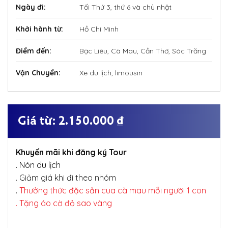
Ngày đi:
Tối Thứ 3, thứ 6 và chủ nhật
Khởi hành từ:
Hồ Chí Minh
Điểm đến:
Bạc Liêu, Cà Mau, Cần Thơ, Sóc Trăng
Vận Chuyển:
Xe du lịch, limousin
2.150.000 
₫
Khuyến mãi khi đăng ký Tour
. Nón du lịch
. Giảm giá khi đi theo nhóm
.
Thưởng thức đặc sản cua cà mau mỗi người 1 con
. Tặng áo cờ đỏ sao vàng