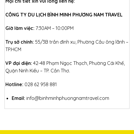
Mọi chi tiết xin vui lòng liên hệ:
CÔNG TY DU LỊCH BÌNH MINH PHƯƠNG NAM TRAVEL
Giờ làm việc:
7:30AM – 10:00PM
Trụ sở chính:
55/3B trần đình xu, Phường Cầu ông lãnh –
TP.HCM
VP đại diện:
42-48 Phạm Ngọc Thạch, Phường Cái Khế,
Quận Ninh Kiều – TP. Cần Thơ.
Hotline:
028 62 958 881
Email:
info@binhminhphuongnamtravel.com